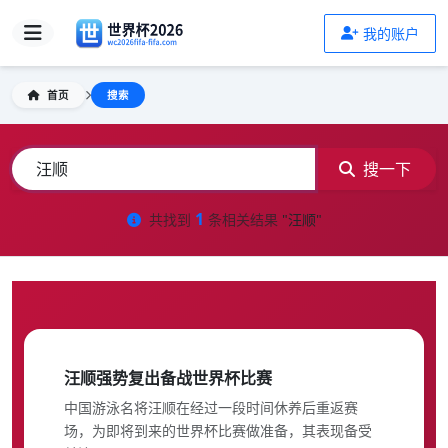
我的账户
首页
搜索
搜一下
1
共找到
条相关结果
"汪顺"
汪顺强势复出备战世界杯比赛
中国游泳名将汪顺在经过一段时间休养后重返赛
场，为即将到来的世界杯比赛做准备，其表现备受