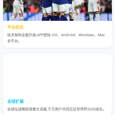
平台优化
技术架构全面升级,APP登陆 iOS、Android、Windows、Mac
全平台。
全球扩展
全球化战略取得重大进展,千万用户共同见证世界杯2026成长。