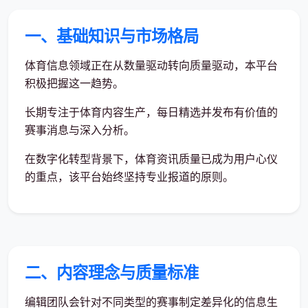
一、基础知识与市场格局
体育信息领域正在从数量驱动转向质量驱动，本平台
积极把握这一趋势。
长期专注于体育内容生产，每日精选并发布有价值的
赛事消息与深入分析。
在数字化转型背景下，体育资讯质量已成为用户心仪
的重点，该平台始终坚持专业报道的原则。
二、内容理念与质量标准
编辑团队会针对不同类型的赛事制定差异化的信息生