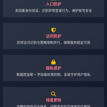
入口防护
多因素身份验证，识别异常登录行为，保护账号安全
访问防护
异常访问识别与策略限制并行，保障服务稳定可用
隐私保护
数据库加密 + 字段级权限控制，多层守护用户隐私
排查更快
完整的操作日志体系，问题发生时可快速定位根因