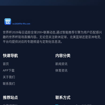
世界杯2026每日追踪全球200+联赛动态,通过智能推荐引擎为用户匹配感兴
趣的世界杯现场直播内容。无论您关注欧洲足球、北美篮球还是亚洲电竞,
平台均提供对应的专题频道与定制化信息流。
快速导航
内容分类
首页
新闻资讯
APP下载
体育资讯
关于我们
联系我们
推荐站点
联系方式