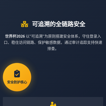
可追溯的全链路安全
世界杯2026
以"可追溯"为原则搭建安全体系，守住登录入
口、稳住访问链路、保护敏感数据，通过审计追踪支持快速
排查。
安全防护核心