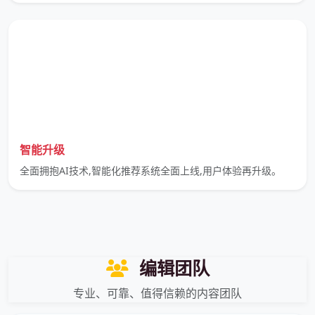
智能升级
全面拥抱AI技术,智能化推荐系统全面上线,用户体验再升级。
编辑团队
专业、可靠、值得信赖的内容团队