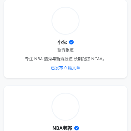
小沈
新秀报道
专注 NBA 选秀与新秀报道,长期跟踪 NCAA。
已发布 0 篇文章
NBA老郭