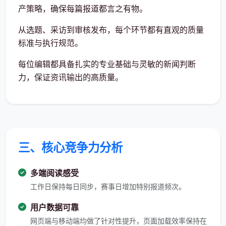
产策略，确保每篇报道都言之有物。
从选题、采访到审核发布，每个环节都有直观的质量
标准与执行规范。
每位编辑都具备扎实的专业基础与灵敏的新闻判断
力，保证资讯输出的高质量。
三、核心竞争力分析
多端阅读感受
工作日保持每日同步，赛事日增加特别报道频次。
用户数据可靠
网页端与移动端均做了针对性提升，页面加载效率保持在