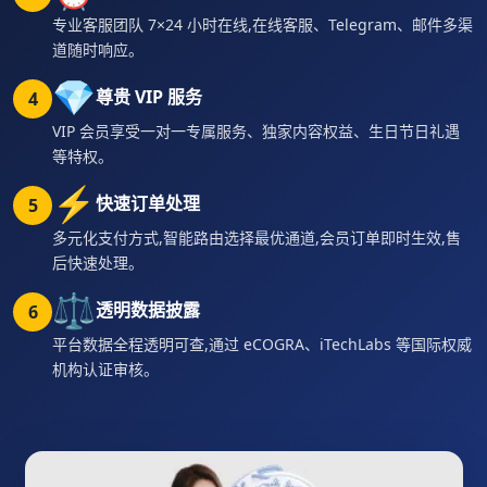
专业客服团队 7×24 小时在线,在线客服、Telegram、邮件多渠
道随时响应。
💎
尊贵 VIP 服务
4
VIP 会员享受一对一专属服务、独家内容权益、生日节日礼遇
等特权。
⚡
快速订单处理
5
多元化支付方式,智能路由选择最优通道,会员订单即时生效,售
后快速处理。
⚖️
透明数据披露
6
平台数据全程透明可查,通过 eCOGRA、iTechLabs 等国际权威
机构认证审核。