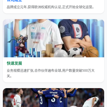
品牌成立元年,获得欧洲权威机构认证,正式开始全球化运营。
快速发展
业务规模迅速扩张,合作伙伴遍布全球,用户数量突破500万大
关。