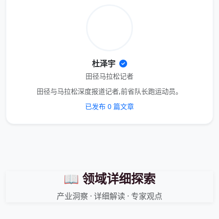
杜泽宇
田径马拉松记者
田径与马拉松深度报道记者,前省队长跑运动员。
已发布 0 篇文章
📖 领域详细探索
产业洞察 · 详细解读 · 专家观点