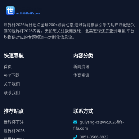
世界杯2026每日追踪全球200+联赛动态,通过智能推荐引擎为用户匹配感兴
趣的世界杯2026内容。无论您关注欧洲足球、北美篮球还是亚洲电竞,平台
均提供对应的专题频道与定制化信息流。
快速导航
内容分类
首页
新闻资讯
APP下载
体育资讯
关于我们
联系我们
推荐站点
联系方式
世界杯下注
guiyang-cs@wc2026fifa-
fifa.com
世界杯2026
0851-3566-8822