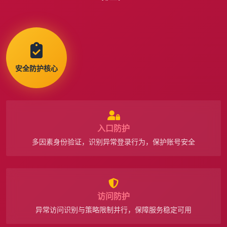
安全防护核心
入口防护
多因素身份验证，识别异常登录行为，保护账号安全
访问防护
异常访问识别与策略限制并行，保障服务稳定可用