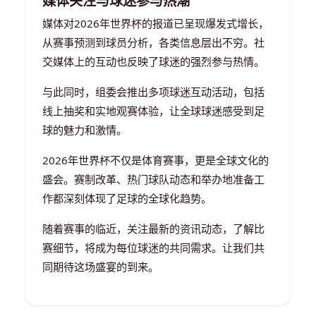
媒体关注与球迷参与热潮
媒体对2026年世界杯的报道已呈现爆发式增长，
从赛事预测到球员分析，各类信息层出不穷。社
交媒体上的互动也反映了球迷的强烈参与热情。
与此同时，组委会推出多项球迷互动活动，包括
线上抽奖和实地观赛体验，让全球球迷感受到足
球的魅力和激情。
2026年世界杯不仅是体育赛事，更是全球文化的
盛会。赛制改革、热门球队动态和举办地准备工
作都深刻体现了足球的全球化趋势。
随着赛事的临近，关注最新的资讯动态，了解比
赛细节，将成为每位球迷的共同需求。让我们共
同期待这场盛宴的到来。