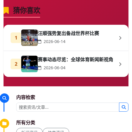
猜你喜欢
汪顺强势复出备战世界杯比赛
1
2026-06-14
赛事动态尽览：全球体育新闻新视角
2
2026-06-04
内容检索
所有分类