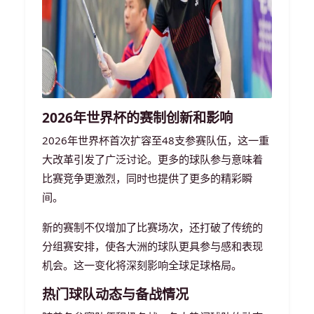
2026年世界杯的赛制创新和影响
2026年世界杯首次扩容至48支参赛队伍，这一重
大改革引发了广泛讨论。更多的球队参与意味着
比赛竞争更激烈，同时也提供了更多的精彩瞬
间。
新的赛制不仅增加了比赛场次，还打破了传统的
分组赛安排，使各大洲的球队更具参与感和表现
机会。这一变化将深刻影响全球足球格局。
热门球队动态与备战情况