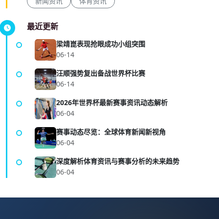
新闻资讯
体育资讯
最近更新
梁靖崑表现抢眼成功小组突围
06-14
汪顺强势复出备战世界杯比赛
06-14
2026年世界杯最新赛事资讯动态解析
06-04
赛事动态尽览：全球体育新闻新视角
06-04
深度解析体育资讯与赛事分析的未来趋势
06-04